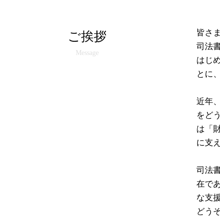
皆さ
ご挨拶
司法
Message
はじ
とに
近年
をど
は「
に支
司法
在で
な支
どう