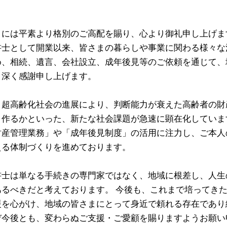
まには平素より格別のご高配を賜り、心より御礼申し上げま
書士として開業以来、皆さまの暮らしや事業に関わる様々な
め、相続、遺言、会社設立、成年後見等のご依頼を通じて、
、深く感謝申し上げます。
、超高齢化社会の進展により、判断能力が衰えた高齢者の財
う作るかといった、新たな社会課題が急速に顕在化していま
財産管理業務」や「成年後見制度」の活用に注力し、ご本人
える体制づくりを進めております。
書士は単なる手続きの専門家ではなく、地域に根差し、人生
あるべきだと考えております。 今後も、これまで培ってき
援を心がけ、地域の皆さまにとって身近で頼れる存在であり
ぞ今後とも、変わらぬご支援・ご愛顧を賜りますようお願い