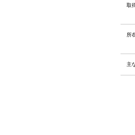
取
所
主