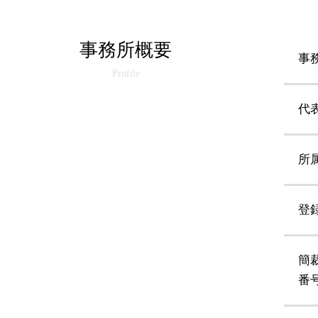
事務所概要
事
Profile
代
所
登
簡
番