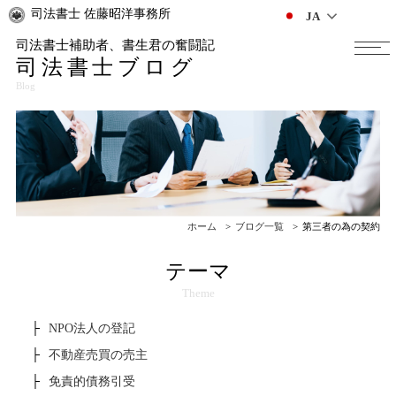
司法書士 佐藤昭洋事務所
JA
司法書士補助者、書生君の奮闘記
司法書士ブログ
Blog
ホーム
ブログ一覧
第三者の為の契約
テーマ
Theme
NPO法人の登記
不動産売買の売主
免責的債務引受